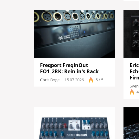
Freqport FreqInOut
Eri
FO1_2RK: Rein in's Rack
Ech
Fir
Chris Boge
15.07.2026
5 / 5
Sven
4