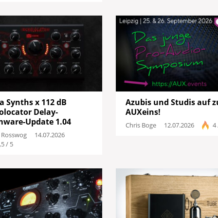
ca Synths x 112 dB
Azubis und Studis auf z
olocator Delay-
AUXeins!
mware-Update 1.04
Chris Boge
12.07.2026
4 
 Rosswog
14.07.2026
,5 / 5