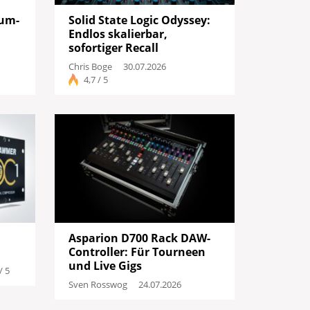
um-
Solid State Logic Odyssey:
Endlos skalierbar,
sofortiger Recall
Chris Boge
30.07.2026
4,7 / 5
Asparion D700 Rack DAW-
Controller: Für Tourneen
und Live Gigs
/ 5
Sven Rosswog
24.07.2026