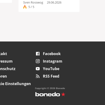
Sven Rosswog
29.06.2026
5 / 5
takt
Facebook
ressum
Instagram
enschutz
YouTube
oren
RSS Feed
ie Einstellungen
Copyright © 2026 Bonedo