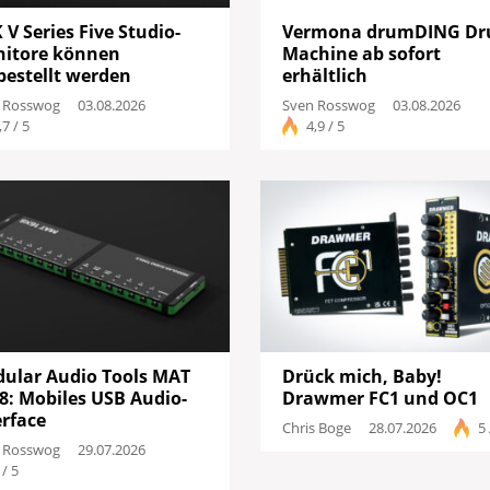
 V Series Five Studio-
Vermona drumDING Dr
itore können
Machine ab sofort
bestellt werden
erhältlich
 Rosswog
03.08.2026
Sven Rosswog
03.08.2026
,7 / 5
4,9 / 5
ular Audio Tools MAT
Drück mich, Baby!
8: Mobiles USB Audio-
Drawmer FC1 und OC1
erface
Chris Boge
28.07.2026
5 
 Rosswog
29.07.2026
 / 5