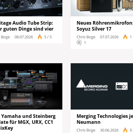
itage Audio Tube Strip:
Neues Röhrenmikrofon
er guten Dinge sind vier
Soyuz Silver 17
s Boge
08.07.2026
5 / 5
Chris Boge
07.07.2026
1 
1
 Yamaha und Steinberg
Merging Technologies je
ate für MGX, URX, CC1
Neumann
ixKey
Chris Boge
30.06.2026
5 