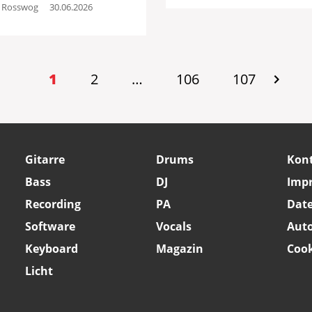
 Rosswog
30.06.2026
1
1
2
…
106
107
Gitarre
Drums
Kon
Bass
DJ
Imp
Recording
PA
Dat
Software
Vocals
Aut
Keyboard
Magazin
Cook
Licht