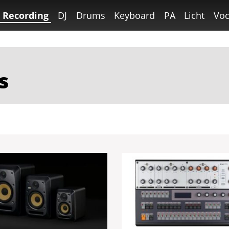
Recording
DJ
Drums
Keyboard
PA
Licht
Voc
s