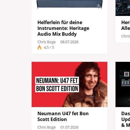
Helferlein für deine
Her
Instrumente: Heritage
All
Audio Mix Buddy
Chri
Chris Boge
08.07.2026
4,5 / 5
Neumann U47 fet Bon
Das
Scott Edition
Upd
& M
Chris Boge
01.07.2026