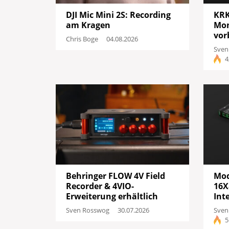
DJI Mic Mini 2S: Recording
KRK
am Kragen
Mon
vor
Chris Boge
04.08.2026
Sven
4
Behringer FLOW 4V Field
Mod
Recorder & 4VIO-
16X
Erweiterung erhältlich
Int
Sven Rosswog
30.07.2026
Sven
5