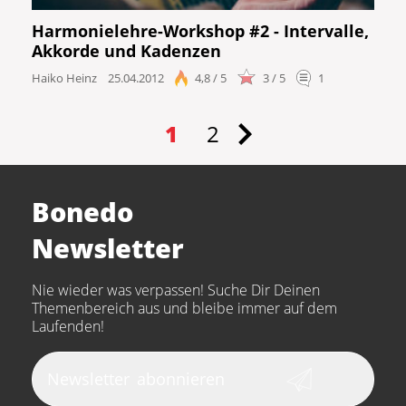
Harmonielehre-Workshop #2 - Intervalle,
Akkorde und Kadenzen
Haiko Heinz
25.04.2012
4,8 / 5
3 / 5
1
1
2
Bonedo
Newsletter
Nie wieder was verpassen! Suche Dir Deinen
Themenbereich aus und bleibe immer auf dem
Laufenden!
Newsletter
abonnieren