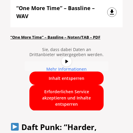
“One More Time” – Bassline –
WAV
Sie sehen gerade einen
Platzhalterinhalt von
YouTube
. Um
auf den eigentlichen Inhalt
“One More Time” – Bassline – Noten/TAB – PDF
zuzugreifen, klicken Sie auf die
Schaltfläche unten. Bitte beachten
Sie, dass dabei Daten an
Drittanbieter weitergegeben werden.
Mehr Informationen
Inhalt entsperren
Erforderlichen Service
akzeptieren und Inhalte
entsperren
Daft Punk: “Harder,