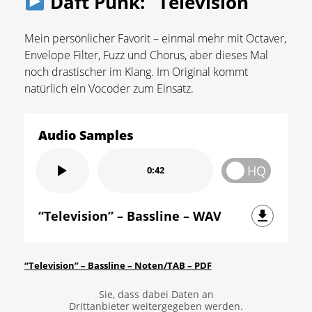
Daft Punk: “Television”
Mein persönlicher Favorit – einmal mehr mit Octaver,
Envelope Filter, Fuzz und Chorus, aber dieses Mal
noch drastischer im Klang. Im Original kommt
natürlich ein Vocoder zum Einsatz.
Audio Samples
HQ
0:42
“Television” – Bassline – WAV
Sie sehen gerade einen
Platzhalterinhalt von
YouTube
. Um
auf den eigentlichen Inhalt
“Television” – Bassline – Noten/TAB – PDF
zuzugreifen, klicken Sie auf die
Schaltfläche unten. Bitte beachten
Sie, dass dabei Daten an
Drittanbieter weitergegeben werden.