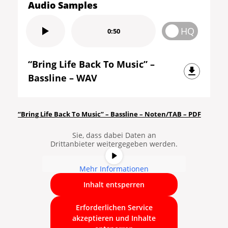
Audio Samples
HQ
0:50
“Bring Life Back To Music” –
Bassline – WAV
Sie sehen gerade einen
Platzhalterinhalt von
YouTube
. Um
auf den eigentlichen Inhalt
“Bring Life Back To Music” – Bassline – Noten/TAB – PDF
zuzugreifen, klicken Sie auf die
Schaltfläche unten. Bitte beachten
Sie, dass dabei Daten an
Drittanbieter weitergegeben werden.
Mehr Informationen
Inhalt entsperren
Erforderlichen Service
akzeptieren und Inhalte