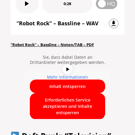
HQ
0:28
“Robot Rock” – Bassline – WAV
Sie sehen gerade einen
Platzhalterinhalt von
YouTube
. Um
auf den eigentlichen Inhalt
“Robot Rock” – Bassline – Noten/TAB – PDF
zuzugreifen, klicken Sie auf die
Schaltfläche unten. Bitte beachten
Sie, dass dabei Daten an
Drittanbieter weitergegeben werden.
Mehr Informationen
Inhalt entsperren
Erforderlichen Service
akzeptieren und Inhalte
entsperren