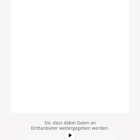
Sie sehen gerade einen
Platzhalterinhalt von
YouTube
. Um
auf den eigentlichen Inhalt
zuzugreifen, klicken Sie auf die
Schaltfläche unten. Bitte beachten
Sie, dass dabei Daten an
Drittanbieter weitergegeben werden.