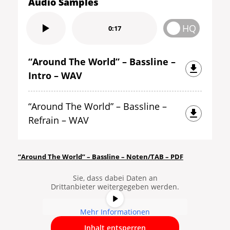
Audio Samples
HQ
0:17
“Around The World” – Bassline –
Intro – WAV
“Around The World” – Bassline –
Refrain – WAV
Sie sehen gerade einen
Platzhalterinhalt von
YouTube
. Um
auf den eigentlichen Inhalt
“Around The World” – Bassline – Noten/TAB – PDF
zuzugreifen, klicken Sie auf die
Schaltfläche unten. Bitte beachten
Sie, dass dabei Daten an
Drittanbieter weitergegeben werden.
Mehr Informationen
Inhalt entsperren