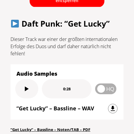
entsperren
Daft Punk: “Get Lucky”
Dieser Track war einer der größten internationalen
Erfolge des Duos und darf daher natürlich nicht
fehlen!
Audio Samples
HQ
0:28
“Get Lucky” – Bassline – WAV
Sie sehen gerade einen
Platzhalterinhalt von
YouTube
. Um
auf den eigentlichen Inhalt
“Get Lucky” – Bassline – Noten/TAB – PDF
zuzugreifen, klicken Sie auf die