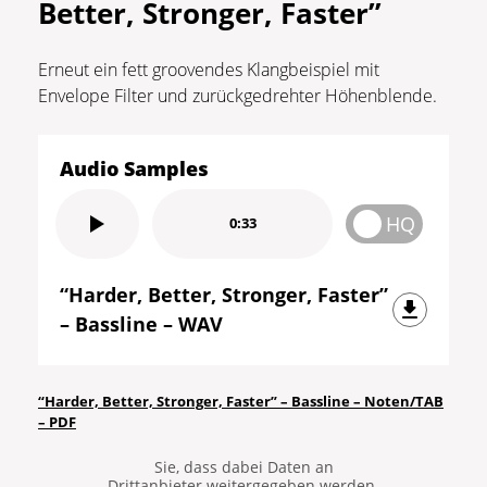
Better, Stronger, Faster”
Erneut ein fett groovendes Klangbeispiel mit
Envelope Filter und zurückgedrehter Höhenblende.
Audio Samples
HQ
0:33
“Harder, Better, Stronger, Faster”
– Bassline – WAV
Sie sehen gerade einen
Platzhalterinhalt von
YouTube
. Um
“Harder, Better, Stronger, Faster” – Bassline – Noten/TAB
auf den eigentlichen Inhalt
– PDF
zuzugreifen, klicken Sie auf die
Schaltfläche unten. Bitte beachten
Sie, dass dabei Daten an
Drittanbieter weitergegeben werden.