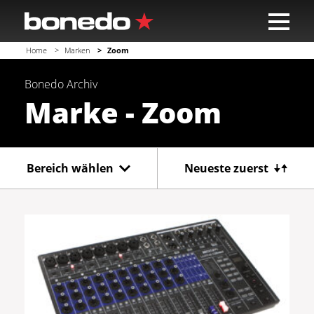
Home
Marken
Zoom
Bonedo
Archiv
Marke - Zoom
Bereich wählen
Neueste zuerst
Gitarre
Bass
Recording