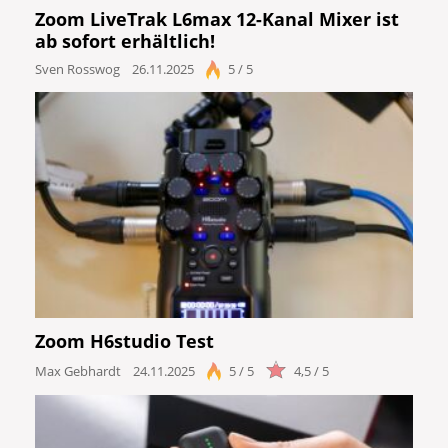
Zoom LiveTrak L6max 12-Kanal Mixer ist
ab sofort erhältlich!
Sven Rosswog
26.11.2025
5 / 5
Zoom H6studio Test
Max Gebhardt
24.11.2025
5 / 5
4,5 / 5