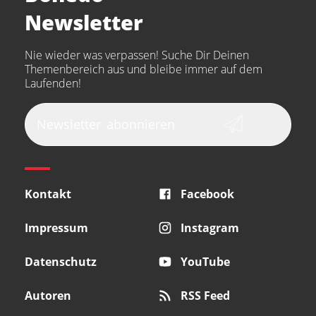
Arturia
IK Multimedia
Newsletter
the t.bone
Thomann
Numark
Nie wieder was verpassen! Suche Dir Deinen
Walrus Audio
Epiphone
Themenbereich aus und bleibe immer auf dem
Laufenden!
beyerdynamic
AKG
DW
Vox
AKAI Professional
PRS
Newsletter
abonnieren
Audio-Technica
Presonus
Reloop
Rode
MXR
Kontakt
Facebook
Steinberg
Sonor
Blackstar
Impressum
Instagram
Datenschutz
YouTube
Autoren
RSS Feed