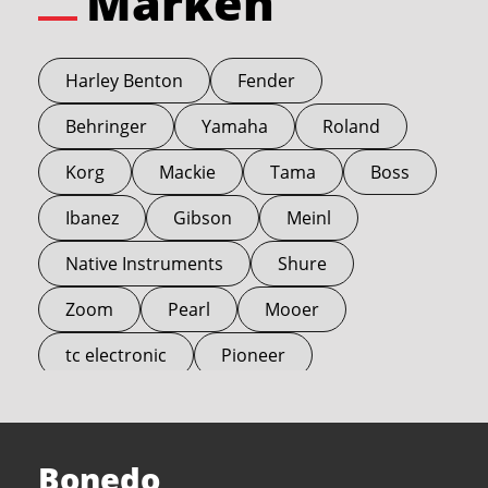
Marken
Harley Benton
Fender
Behringer
Yamaha
Roland
Korg
Mackie
Tama
Boss
Ibanez
Gibson
Meinl
Native Instruments
Shure
Zoom
Pearl
Mooer
tc electronic
Pioneer
Electro Harmonix
Universal Audio
Stairville
Sennheiser
Millenium
Bonedo