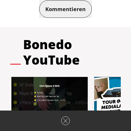
Kommentieren
Bonedo
YouTube
Killer Sound: Cort Space 4
K-array & Tri