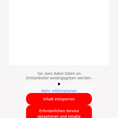
Sie sehen gerade einen
Platzhalterinhalt von
YouTube
. Um
auf den eigentlichen Inhalt
zuzugreifen, klicken Sie auf die
Schaltfläche unten. Bitte beachten
Sie, dass dabei Daten an
Drittanbieter weitergegeben werden.
Mehr Informationen
Inhalt entsperren
Erforderlichen Service
akzeptieren und Inhalte