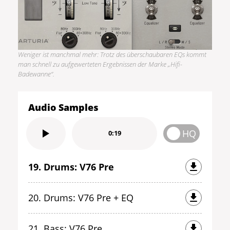
Weniger ist manchmal mehr: Trotz des überschaubaren EQs kommt
man schnell zu aufgewerteten Ergebnissen der Marke „Hifi-
Badewanne“.
Audio Samples
HQ
0:19
19. Drums: V76 Pre
20. Drums: V76 Pre + EQ
21. Bass: V76 Pre