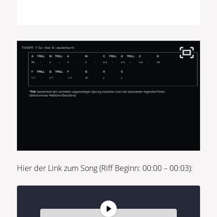
Hier der Link zum Song (Riff Beginn: 00:00 – 00:03):