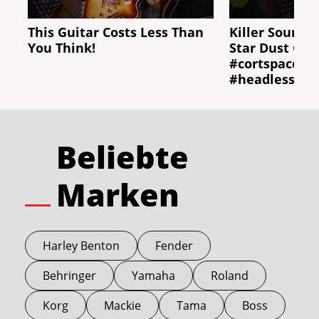
This Guitar Costs Less Than
Killer Sound: 
You Think!
Star Dust Gre
#cortspaceba
#headlessbas
Beliebte
Marken
Harley Benton
Fender
Behringer
Yamaha
Roland
Korg
Mackie
Tama
Boss