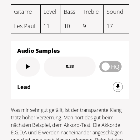
Gitarre
Level
Bass
Treble
Sound
Les Paul
11
10
9
17
Audio Samples
HQ
0:33
Lead
Was mir sehr gut gefällt, ist der transparente Klang
trotz hoher Verzerrung. Man hört das gut beim
nächsten Beispiel, dem Akkord-Test. Die Akkorde
E,G,D,A und E werden nacheinander angeschlagen
und sind auch noch klar zu erkennen. Beim letzten