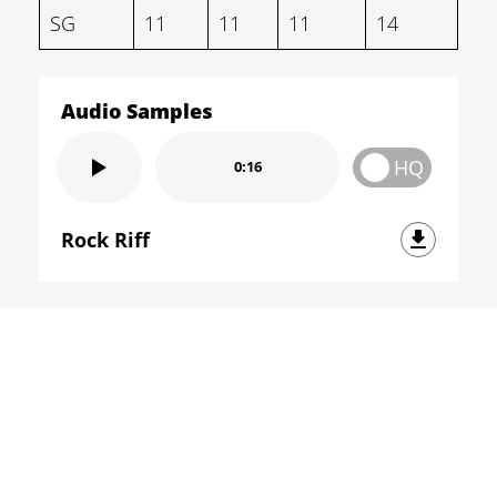
SG
11
11
11
14
Audio Samples
HQ
0:16
Rock Riff