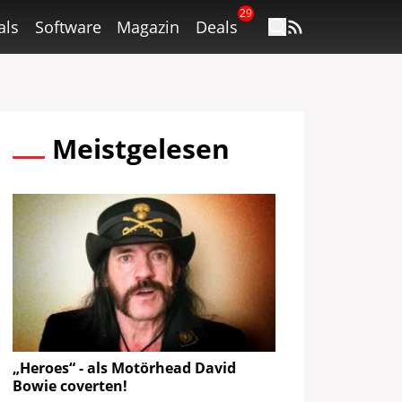
29
als
Software
Magazin
Deals
Meistgelesen
„Heroes“ - als Motörhead David
Bowie coverten!