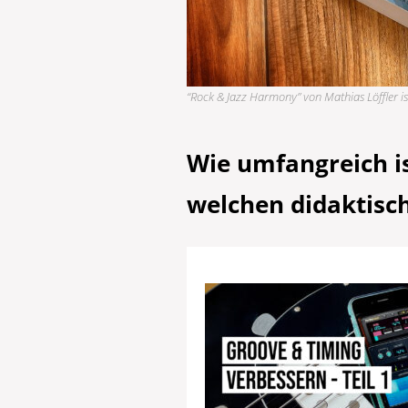
“Rock & Jazz Harmony” von Mathias Löffler i
Wie umfangreich i
welchen didaktisch