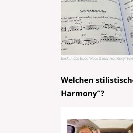
Blick in das Buch “Rock & Jazz Harmony” von
Welchen stilistisc
Harmony“?