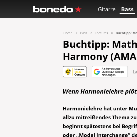
Gitarre
Bass
Home
Bass
Features
Buchtipp: Ma
Buchtipp: Mathi
Harmony (AMA 
L
Wenn Harmonielehre plötz
Harmonielehre
hat unter Mu
allzu mitreißendes Thema zu
beginnt spätestens bei Begri
oder „Modal Interchange“ d