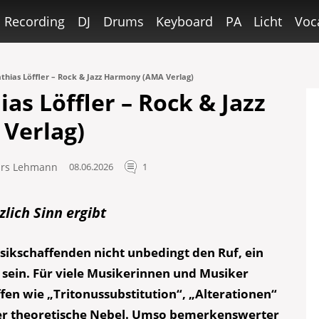
Recording
DJ
Drums
Keyboard
PA
Licht
Voc
thias Löffler – Rock & Jazz Harmony (AMA Verlag)
as Löffler – Rock & Jazz
Verlag)
ars Lehmann
08.06.2026
1
lich Sinn ergibt
sikschaffenden nicht unbedingt den Ruf, ein
 sein. Für viele Musikerinnen und Musiker
ffen wie „Tritonussubstitution“, „Alterationen“
er theoretische Nebel. Umso bemerkenswerter