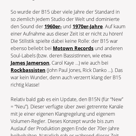
So wurde der B15 über viele Jahre der Standard in
so ziemlich jedem Studio der Welt und dominierte
den Sound der
1960er-
und
1970er-Jahre
. Auf kaum
einer Aufnahme aus dieser Zeit ist er nicht zu hören!
Die Stilistik spielte dabei keine Rolle: der B15 war
ebenso beliebt bei
Motown Records
und anderen
Soul-Labels (bzw. deren BassistInnen, wie etwa
James Jamerson
, Carol Kaye …) wie auch bei
Rockbassisten
(John Paul Jones, Rick Danko …). Das
war kein Wunder, denn auch verzerrt klang der B15
richtig klasse!
Relativ bald gab es ein Update, den B15N (für “New”
= “Neu”). Dieser verfügte über zwei getrennte Kanäle
mit je einer eigenen Klangregelung und eigenem
Volumen-Regler. Dieses Konzept wurde bis zum
Auslauf der Produktion gegen Ende der 70er-Jahre
beibehalten. Natürlich gab es während dieser Zeit