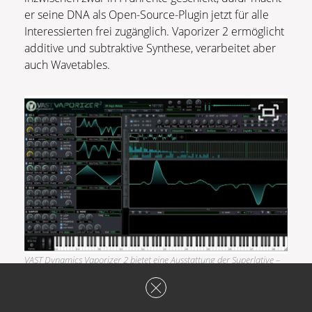
er seine DNA als Open-Source-Plugin jetzt für alle
Interessierten frei zugänglich. Vaporizer 2 ermöglicht
additive und subtraktive Synthese, verarbeitet aber
auch Wavetables.
VAST Dynamics Vaporizer 2 bietet eine Ausstattung der Superlative –
und ist kostenlos!
Und auch granulare Synthese ist über den internen