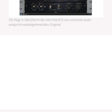
Die Plug-in-Oberfläche des Fairchild 670 von Universal Audio
entspricht weitestgehend dem Original.