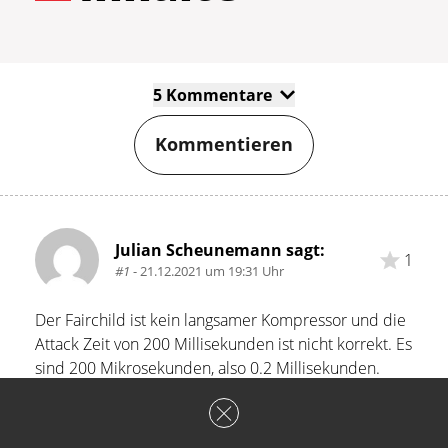
5 Kommentare
Kommentieren
Julian Scheunemann sagt:
1
#1
- 21.12.2021 um 19:31 Uhr
Der Fairchild ist kein langsamer Kompressor und die 
Attack Zeit von 200 Millisekunden ist nicht korrekt. Es 
sind 200 Mikrosekunden, also 0.2 Millisekunden. 
Schneller Röhrenkompressor, der hervorragend zum 
Eindämpfen von Drum-Transienten geeignet ist 
(Klasse für Overheads). Die kurzen Attack-Zeiten 