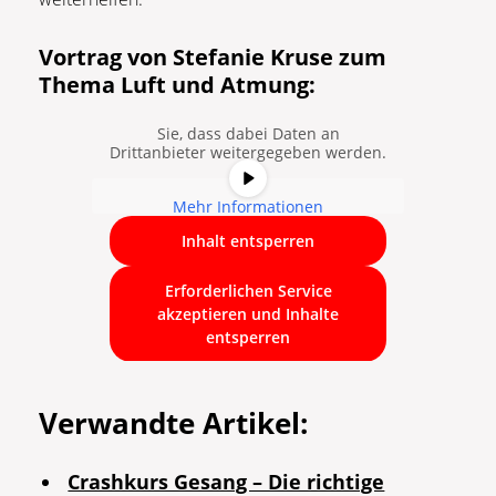
Sie sehen gerade einen
Vortrag von Stefanie Kruse zum
Platzhalterinhalt von
YouTube
. Um
auf den eigentlichen Inhalt
Thema Luft und Atmung:
zuzugreifen, klicken Sie auf die
Schaltfläche unten. Bitte beachten
Sie, dass dabei Daten an
Drittanbieter weitergegeben werden.
Mehr Informationen
Inhalt entsperren
Erforderlichen Service
akzeptieren und Inhalte
entsperren
Verwandte Artikel:
Crashkurs Gesang – Die richtige