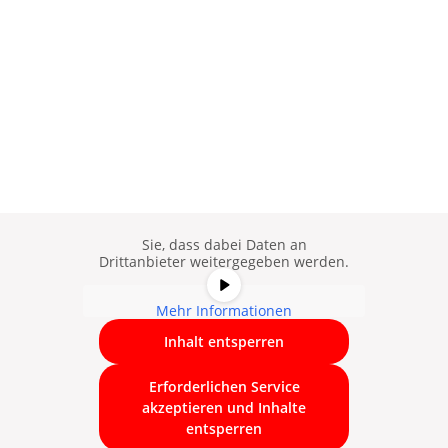
Sie sehen gerade einen
Platzhalterinhalt von
YouTube
. Um
auf den eigentlichen Inhalt
zuzugreifen, klicken Sie auf die
Schaltfläche unten. Bitte beachten
Sie, dass dabei Daten an
Drittanbieter weitergegeben werden.
Mehr Informationen
Inhalt entsperren
Erforderlichen Service
akzeptieren und Inhalte
entsperren