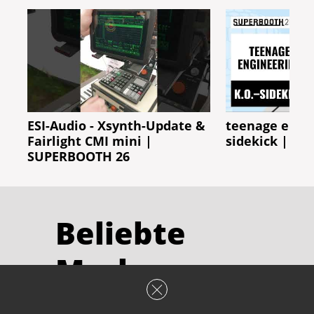
ESI-Audio - Xsynth-Update &
teenage engin
Fairlight CMI mini |
sidekick | S
SUPERBOOTH 26
Beliebte
Marken