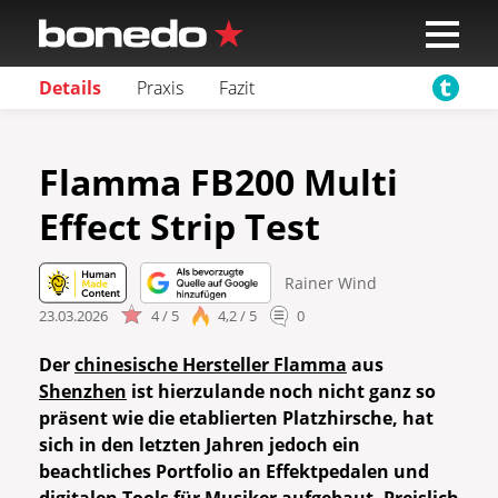
Details
Praxis
Fazit
Flamma FB200 Multi
Effect Strip Test
Rainer Wind
23.03.2026
4 / 5
4,2 / 5
0
Der
chinesische Hersteller Flamma
aus
Shenzhen
ist hierzulande noch nicht ganz so
präsent wie die etablierten Platzhirsche, hat
sich in den letzten Jahren jedoch ein
beachtliches Portfolio an Effektpedalen und