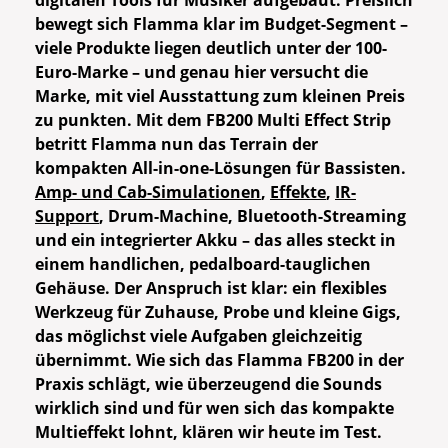
digitalen Tools für Musiker aufgebaut. Preislich
bewegt sich Flamma klar im Budget-Segment –
viele Produkte liegen deutlich unter der 100-
Euro-Marke – und genau hier versucht die
Marke, mit viel Ausstattung zum kleinen Preis
zu punkten. Mit dem FB200 Multi Effect Strip
betritt Flamma nun das Terrain der
kompakten All-in-one-Lösungen für Bassisten.
Amp- und Cab-Simulationen
,
Effekte
,
IR-
Support
, Drum-Machine, Bluetooth-Streaming
und ein integrierter Akku – das alles steckt in
einem handlichen, pedalboard-tauglichen
Gehäuse. Der Anspruch ist klar: ein flexibles
Werkzeug für Zuhause, Probe und kleine Gigs,
das möglichst viele Aufgaben gleichzeitig
übernimmt. Wie sich das Flamma FB200 in der
Praxis schlägt, wie überzeugend die Sounds
wirklich sind und für wen sich das kompakte
Multieffekt lohnt, klären wir heute im Test.