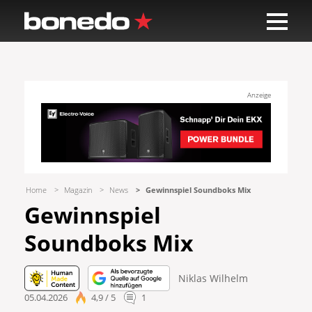
Anzeige
Home
Magazin
News
Gewinnspiel Soundboks Mix
Gewinnspiel
Soundboks Mix
Niklas Wilhelm
05.04.2026
4,9 / 5
1