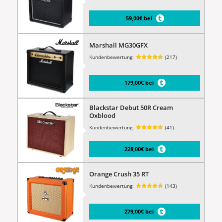
59,00€ bei
Marshall MG30GFX
Kundenbewertung:
(217)
179,00€ bei
Blackstar Debut 50R Cream
Oxblood
Kundenbewertung:
(41)
228,00€ bei
Orange Crush 35 RT
Kundenbewertung:
(143)
279,00€ bei