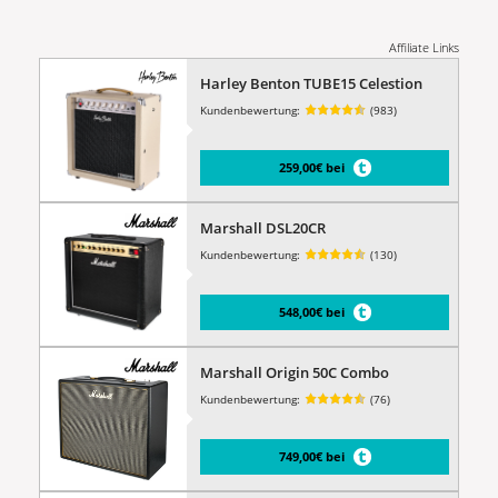
Affiliate Links
Harley Benton TUBE15 Celestion
Kundenbewertung:
(983)
259,00€ bei
Marshall DSL20CR
Kundenbewertung:
(130)
548,00€ bei
Marshall Origin 50C Combo
Kundenbewertung:
(76)
749,00€ bei