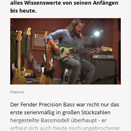
alles Wissenswerte von seinen Anfängen
erdenklichen Preisbereichen. In diesem
bis heute.
Artikel wollen wir untersuchen, wie groß
die Unterschiede beim Thema "Jazz Bass
vs. Precision Bass" im direkten
Klangvergleich ausfallen
.
Feature
Der Fender Precision Bass war nicht nur das
erste serienmäßig in großen Stückzahlen
hergestellte Bassmodell überhaupt - er
erfreut sich auch heute noch ungebrochener