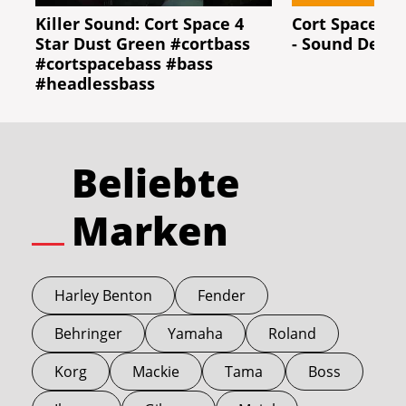
Killer Sound: Cort Space 4
Cort Space 4 
Star Dust Green #cortbass
- Sound Demo 
#cortspacebass #bass
#headlessbass
Beliebte
Marken
Harley Benton
Fender
Behringer
Yamaha
Roland
Korg
Mackie
Tama
Boss