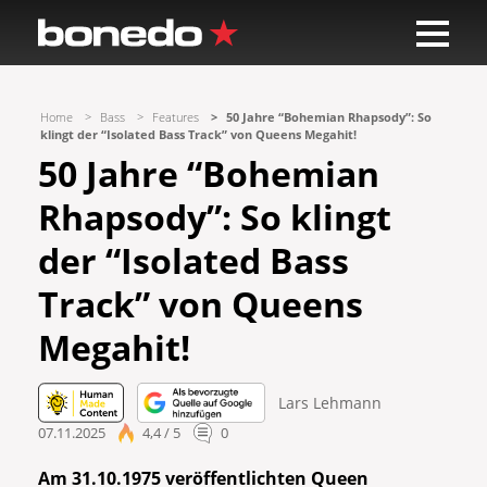
Home
Bass
Features
50 Jahre “Bohemian Rhapsody”: So
klingt der “Isolated Bass Track” von Queens Megahit!
50 Jahre “Bohemian
Rhapsody”: So klingt
der “Isolated Bass
Track” von Queens
Megahit!
Lars Lehmann
07.11.2025
4,4 / 5
0
Am 31.10.1975 veröffentlichten Queen