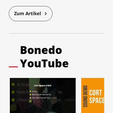
und den wandelbaren Sound dieses
Modells! Da ist es kaum verwunderlich, dass
Zum Artikel
Fender bereits seit geraumer Zeit für jeden
Geldbeutel das passende Jazz-Bass-Modell
im Programm hat. Welcher Fender Jazz Bass
der richtige für dich ist und wie du dich im
Dickicht der breitgefächerten Angebote
Bonedo
zurechtfindest, erfährst du in diesem großen
Testmarathon!
YouTube