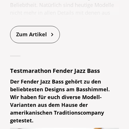
Beliebtheit. Natürlich sind heutige Modelle
nicht mehr in allen Details mit denen aus
der Mitte des letzten jahrhunderts zu
vergleichen. Wie sich der
P-Bass
im Laufe
Zum Artikel
der Jahrzehnte verändert hat, erfahrt ihr in
diesem sehenswerten Clip von
Bassist Marc
Najjar
. Das Video ist sicherlich nicht nur für
Bassist:innen interessant!
Testmarathon Fender Jazz Bass
Der Fender Jazz Bass gehört zu den
beliebtesten Designs am Basshimmel.
Wir haben für euch diverse Modell-
Varianten aus dem Hause der
amerikanischen Traditionscompany
getestet.