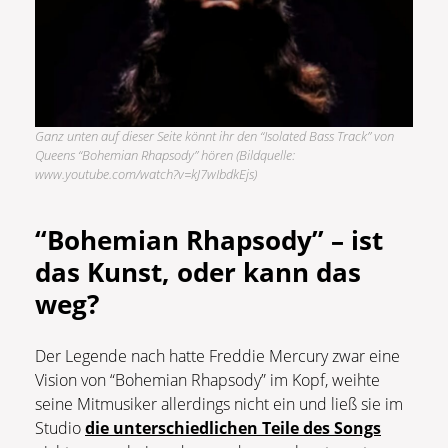
Ganz unten auf dieser Seite könnt ihr den “Isolated Bass Track” von
Queens “Bohemian Rhapsody” hören (Bildquelle:
www.youtube.com/watch?v=kJ7wIbdkEjs)
“Bohemian Rhapsody” – ist
das Kunst, oder kann das
weg?
Der Legende nach hatte Freddie Mercury zwar eine
Vision von “Bohemian Rhapsody” im Kopf, weihte
seine Mitmusiker allerdings nicht ein und ließ sie im
Studio
die unterschiedlichen Teile des Songs