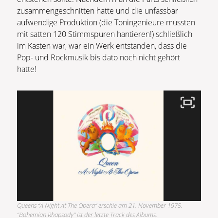
zusammengeschnitten hatte und die unfassbar
aufwendige Produktion (die Toningenieure mussten
mit satten 120 Stimmspuren hantieren!) schließlich
im Kasten war, war ein Werk entstanden, dass die
Pop- und Rockmusik bis dato noch nicht gehört
hatte!
Queens “A Night At The Opera” erschie am 21. November 1975.
“Bohemian Rhapsody” ist der letzte Track des Albums.