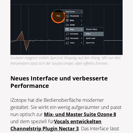
Sculptor reagiert mittels Spectral Shaping auf den Klang. Mit nur drei
Parametern lässt sich der Sound simpel, aber effektiv formen.
Neues Interface und verbesserte
Performance
iZotope hat die Bedienoberfläche moderner
gestaltet. Sie wirkt ein wenig aufgeräumter und passt
nun optisch zur
Mix- und Master Suite Ozone 8
und dem speziell für
Vocals entwickelten
Channelstrip Plugin Nectar 3
. Das Interface lässt