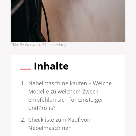
(Bild: Shutterstock / Von: bondart)
Inhalte
Nebelmaschine kaufen – Welche
Modelle zu welchem Zweck
empfehlen sich für Einsteiger
undProfis?
Checkliste zum Kauf von
Nebelmaschinen