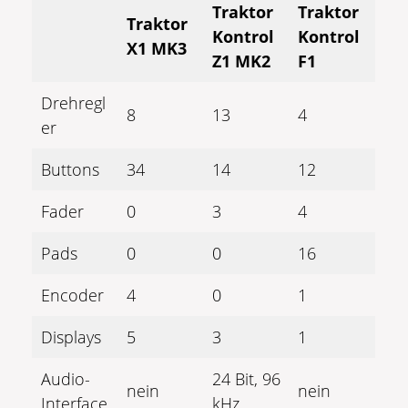
Traktor
Traktor
Traktor
Kontrol
Kontrol
X1 MK3
Z1 MK2
F1
Drehregl
8
13
4
er
Buttons
34
14
12
Fader
0
3
4
Pads
0
0
16
Encoder
4
0
1
Displays
5
3
1
Audio-
24 Bit, 96
nein
nein
Interface
kHz