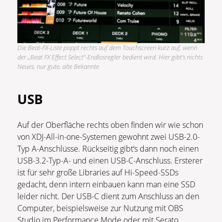
Die Beat-FX-Liste poppt rechts auf dem Touchscreen kurz auf, wenn
der „Beat FX Effect Select“-Endlosregler bedient wird. Hier gibt’s nichts
Neues, nur gute, alte Bekannte
USB
Auf der Oberfläche rechts oben finden wir wie schon
von XDJ-All-in-one-Systemen gewohnt zwei USB-2.0-
Typ A-Anschlüsse. Rückseitig gibt‘s dann noch einen
USB-3.2-Typ-A- und einen USB-C-Anschluss. Ersterer
ist für sehr große Libraries auf Hi-Speed-SSDs
gedacht, denn intern einbauen kann man eine SSD
leider nicht. Der USB-C dient zum Anschluss an den
Computer, beispielsweise zur Nutzung mit OBS
Studio im Performance Mode oder mit Serato.