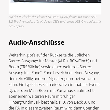
Auf der Rückseite des Pioneer DJ OPUS QUAD finden wir einen USB-
3.2-Typ-A-Anschluss für Hi-Speed-SSDs und einen USB-C-Anschluss für
den Laptop
Audio-Anschlüsse
Weiterhin gibt’s auf der Rückseite die üblichen
Stereo-Ausgänge für Master (XLR + RCA/Cinch) und
Booth (TRS/Klinke) sowie einen weiteren Stereo-
Ausgang für „Zone“. Zone bezeichnet einen Ausgang,
dem ein völlig anderes Signal zugeordnet werden
kann. Ein typisches Szenario wäre ein mobiler Event-
DJ, der den Main-Room mit Partymusik aufmischt,
aber einen weiteren Raum mit ruhiger
Hintergrundmusik beschallt, z. B. von Deck 3. Und
die PA in diesem zweiten Raum wird dann über den