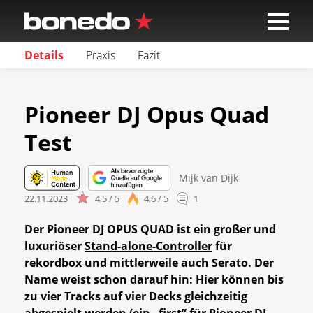
Details
Praxis
Fazit
Pioneer DJ Opus Quad
Test
Mijk van Dijk
22.11.2023
4,5 / 5
4,6 / 5
1
Der Pioneer DJ OPUS QUAD ist ein großer und
luxuriöser
Stand-alone-Controller
für
rekordbox und mittlerweile auch Serato. Der
Name weist schon darauf hin: Hier können bis
zu vier Tracks auf vier Decks gleichzeitig