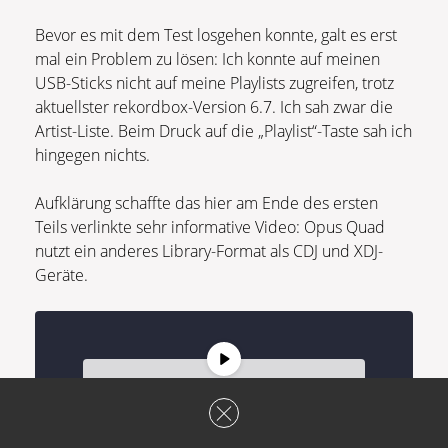
Bevor es mit dem Test losgehen konnte, galt es erst
mal ein Problem zu lösen: Ich konnte auf meinen
USB-Sticks nicht auf meine Playlists zugreifen, trotz
aktuellster rekordbox-Version 6.7. Ich sah zwar die
Artist-Liste. Beim Druck auf die „Playlist“-Taste sah ich
hingegen nichts.
Aufklärung schaffte das hier am Ende des ersten
Teils verlinkte sehr informative Video: Opus Quad
nutzt ein anderes Library-Format als CDJ und XDJ-
Geräte.
Sie sehen gerade einen
Platzhalterinhalt von
YouTube
. Um
auf den eigentlichen Inhalt
zuzugreifen, klicken Sie auf die