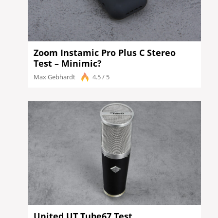
Zoom Instamic Pro Plus C Stereo
Test – Minimic?
Max Gebhardt
4.5 / 5
​United UT Tube67 Test