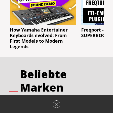
How Yamaha Entertainer
Freqport - FT
Keyboards evolved: From
SUPERBOOTH 
First Models to Modern
Legends
Beliebte
Marken
Harley Benton
Fender