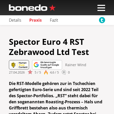
Details
Praxis
Fazit
Spector Euro 4 RST
Zebrawood Ltd Test
Rainer Wind
27.04.2026
5 / 5
4,6 / 5
0
Die RST-Modelle gehören zur in Tschechien
gefertigten Euro-Serie und sind seit 2022 Teil
des Spector-Portfolios. „RST“ steht dabei für
den sogenannten Roasting-Prozess – Hals und
Griffbrett bestehen also aus thermisch