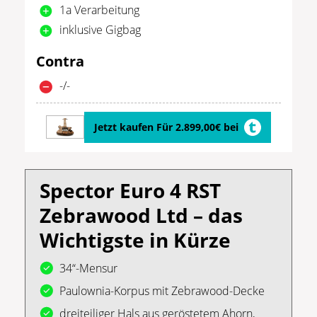
1a Verarbeitung
inklusive Gigbag
Contra
-/-
Jetzt kaufen Für 2.899,00€ bei
Spector Euro 4 RST
Zebrawood Ltd – das
Wichtigste in Kürze
34“-Mensur
Paulownia-Korpus mit Zebrawood-Decke
dreiteiliger Hals aus geröstetem Ahorn,