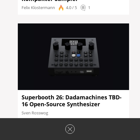
Felix Klostermann
4.0 / 5
1
Superbooth 26: Dadamachines TBD-
16 Open-Source Synthesizer
Sven Rosswog