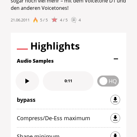
sogar noch viel mehr – mit dem Voicetone D1 und
den anderen Voicetones!
21.06.2011
5 / 5
4 / 5
4
Highlights
Audio Samples
HQ
0:11
bypass
Compress/De-Ess maximum
Shape minimum