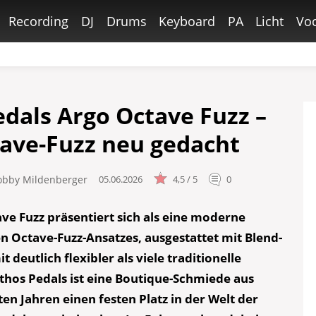
Recording
DJ
Drums
Keyboard
PA
Licht
Voc
edals Argo Octave Fuzz –
tave-Fuzz neu gedacht
obby Mildenberger
05.06.2026
4,5 / 5
0
ve Fuzz präsentiert sich als eine moderne
en Octave-Fuzz-Ansatzes, ausgestattet mit Blend-
deutlich flexibler als viele traditionelle
thos Pedals ist eine Boutique-Schmiede aus
zten Jahren einen festen Platz in der Welt der