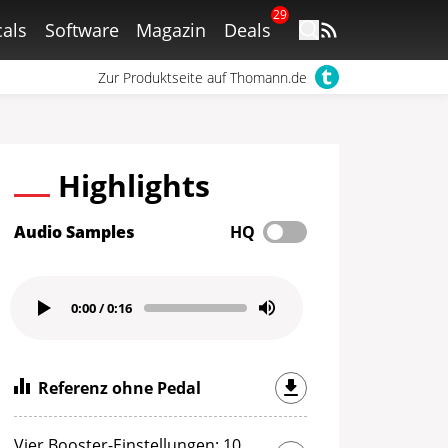
29
als
Software
Magazin
Deals
Zur Produktseite auf Thomann.de
Highlights
Audio Samples
HQ
0:00
/
0:16
Referenz ohne Pedal
Vier Booster-Einstellungen: 10