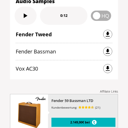
Audio Samples
HQ
0:12
Fender Tweed
Fender Bassman
Vox AC30
Affiliate Links
Fender 59 Bassman LTD
Kundenbewertung:
(21)
2.149,00€ bei