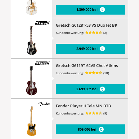
1.399,00€ bei
Gretsch G6128T-53 VS Duo Jet BK
Kundenbewertung:
(2)
2.949,00€ bei
Gretsch G6119T-62VS Chet Atkins
Kundenbewertung:
(10)
2.699,00€ bei
Fender Player II Tele MN BTB
Kundenbewertung:
(9)
809,00€ bei