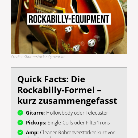
Credits: Shutterstock / Ogovorka
Quick Facts: Die
Rockabilly-Formel –
kurz zusammengefasst
Gitarre:
Hollowbody oder Telecaster
Pickups:
Single-Coils oder Filter’Trons
Amp:
Cleaner Röhrenverstärker kurz vor