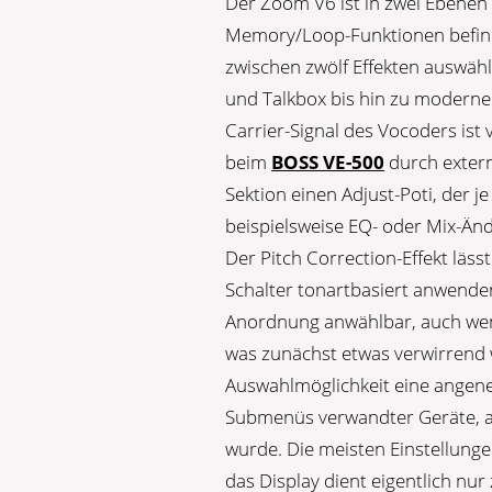
Der Zoom V6 ist in zwei Ebenen 
Memory/Loop-Funktionen befinden
zwischen zwölf Effekten auswäh
und Talkbox bis hin zu moderner
Carrier-Signal des Vocoders ist v
beim
BOSS VE-500
durch externe
Sektion einen Adjust-Poti, der je
beispielsweise EQ- oder Mix-Änd
Der Pitch Correction-Effekt läss
Schalter tonartbasiert anwenden
Anordnung anwählbar, auch wenn 
was zunächst etwas verwirrend w
Auswahlmöglichkeit eine angeneh
Submenüs verwandter Geräte, a
wurde. Die meisten Einstellunge
das Display dient eigentlich nu