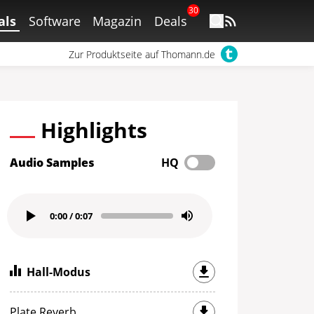
30
als
Software
Magazin
Deals
Zur Produktseite auf Thomann.de
Highlights
Audio Samples
HQ
0:00
/
0:07
Hall-Modus
Plate Reverb