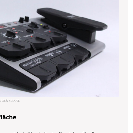
nlich robust.
läche