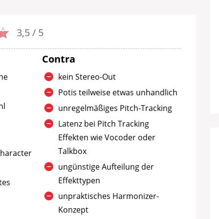
3,5 / 5
Contra
ine
kein Stereo-Out
Potis teilweise etwas unhandlich
hl
unregelmäßiges Pitch-Tracking
Latenz bei Pitch Tracking
Effekten wie Vocoder oder
Talkbox
Character
ungünstige Aufteilung der
Effekttypen
tes
unpraktisches Harmonizer-
Konzept