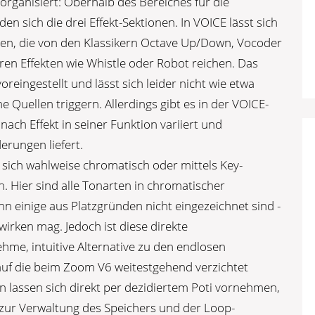
organisiert: Oberhalb des Bereiches für die
 sich die drei Effekt-Sektionen. In VOICE lässt sich
len, die von den Klassikern Octave Up/Down, Vocoder
en Effekten wie Whistle oder Robot reichen. Das
oreingestellt und lässt sich leider nicht wie etwa
 Quellen triggern. Allerdings gibt es in der VOICE-
 nach Effekt in seiner Funktion variiert und
erungen liefert.
t sich wahlweise chromatisch oder mittels Key-
. Hier sind alle Tonarten in chromatischer
einige aus Platzgründen nicht eingezeichnet sind ­-
irken mag. Jedoch ist diese direkte
me, intuitive Alternative zu den endlosen
uf die beim Zoom V6 weitestgehend verzichtet
n lassen sich direkt per dezidiertem Poti vornehmen,
r zur Verwaltung des Speichers und der Loop-