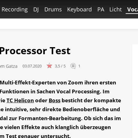
Recording
DJ
Drums
Keyboard
PA
Licht
Voc
Processor Test
om Gatza
03.07.2020
3,5 / 5
1
 Multi-Effekt-Experten von Zoom ihren ersten
 Funktionen in Sachen Vocal Processing. Im
wie
TC Helicon
oder
Boss
besticht der kompakte
 intuitive, sehr direkte Bedienoberfläche und
edal zur Formanten-Bearbeitung. Ob sich das im
 vielen Effekte auch klanglich überzeugen
m Test genauer untersucht.