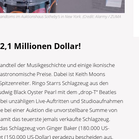
Standtoms im Auktionshaus Sotheby’s in New York. (Credit: Alarmy / ZUMA
2,1 Millionen Dollar!
tandteil der Musikgeschichte und einige ikonische
s astronomische Preise. Dabei ist Keith Moons
pitzenreiter. Ringo Starrs Schlagzeug aus den
Ludwig Black Oyster Pearl mit dem „drop-T“ Beatles
 bei unzähligen Live-Auftritten und Studioaufnahmen
te bei einer Auktion die unvorstellbare Summe von
damit das teuerste jemals verkaufte Schlagzeug.
das Schlagzeug von Ginger Baker (180.000 US-
t (150.000 US-Dollar) geradezu bescheiden aus.