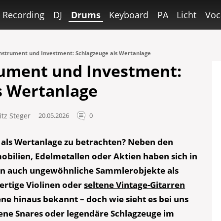
Recording
DJ
Drums
Keyboard
PA
Licht
Voc
nstrument und Investment: Schlagzeuge als Wertanlage
rument und Investment:
s Wertanlage
itz Steger
20.05.2026
0
g als Wertanlage zu betrachten? Neben den
obilien, Edelmetallen oder Aktien haben sich in
n auch ungewöhnliche Sammlerobjekte als
ertige Violinen oder
seltene Vintage-Gitarren
ene hinaus bekannt – doch wie sieht es bei uns
ne Snares oder legendäre Schlagzeuge im