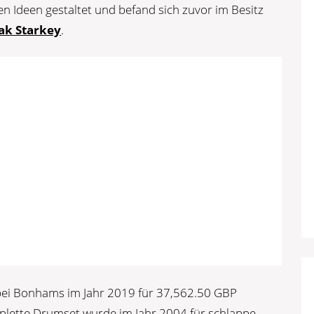
en Ideen gestaltet und befand sich zuvor im Besitz
ak Starkey
.
e bei Bonhams im Jahr 2019 für 37,562.50 GBP
mplette Drumset wurde im Jahr 2004 für schlappe