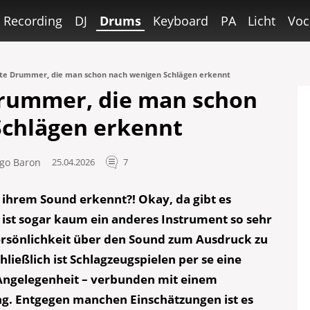
Recording
DJ
Drums
Keyboard
PA
Licht
Voc
te Drummer, die man schon nach wenigen Schlägen erkennt
rummer, die man schon
Schlägen erkennt
ngo Baron
25.04.2026
7
ihrem Sound erkennt?! Okay, da gibt es
ht ist sogar kaum ein anderes Instrument so sehr
Persönlichkeit über den Sound zum Ausdruck zu
ließlich ist Schlagzeugspielen per se eine
Angelegenheit – verbunden mit einem
ng. Entgegen manchen Einschätzungen ist es