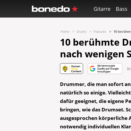
Gitarre
Bass
Home
Drums
Features
10 berühm
10 berühmte D
nach wenigen 
I
Drummer, die man sofort an 
natürlich so einige. Vielleic
dafür geeignet, die eigene 
bringen, wie das Drumset. Sch
ausgesprochen körperliche 
notwendig individuellen Kla