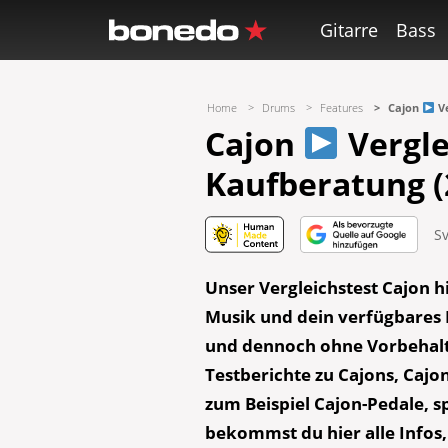
Gitarre
Bass
Home
Drums
Features
Cajon
Ve
Cajon
Vergle
Kaufberatung (
S
Unser Vergleichstest Cajon hi
Musik und dein verfügbares B
und dennoch ohn
e
Vorbehal
Testberichte zu Cajons, Caj
zum Beispiel Cajon-Pedale, s
bekommst du hier alle Infos,