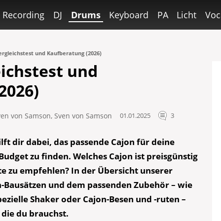
Recording
DJ
Drums
Keyboard
PA
Licht
Voc
rgleichstest und Kaufberatung (2026)
ichstest und
2026)
ven von Samson
,
Sven von Samson
01.01.2025
3
lft dir dabei, das passende Cajon für deine
udget zu finden. Welches Cajon ist preisgünstig
te
z
u empfehlen? In der Übersicht unserer
on-Bausätzen und dem passenden Zubehör – wie
pezielle Shaker oder Cajon-Besen und -ruten –
 die du brauchst.