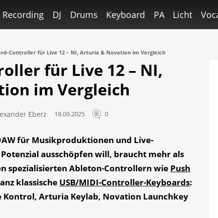
Recording
DJ
Drums
Keyboard
PA
Licht
Voc
d-Controller für Live 12 – NI, Arturia & Novation im Vergleich
ller für Live 12 – NI,
tion im Vergleich
lexander Eberz
18.09.2025
0
v-DAW für Musikproduktionen und Live-
Potenzial ausschöpfen will, braucht mehr als
n spezialisierten Ableton-Controllern wie
Push
ganz klassische
USB/MIDI-Controller-Keyboards
:
 Kontrol, Arturia Keylab, Novation Launchkey