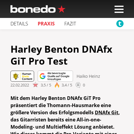
DETAILS
PRAXIS
FAZIT
Harley Benton DNAfx
GiT Pro Test
Haiko Heinz
22.02.2022
3,5 / 5
3,4 / 5
0
Mit dem Harley Benton DNAfx GiT Pro
präsentiert die Thomann-Hausmarke eine
größere Version des Erfolgsmodells
DNAfx Git
,
das Gitarristen bereits eine All-in-one-
Modeling- und Multieffekt Lösung anbietet.