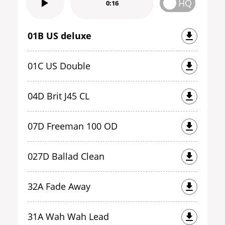
HQ
0:16
01B US deluxe
01C US Double
04D Brit J45 CL
07D Freeman 100 OD
027D Ballad Clean
32A Fade Away
31A Wah Wah Lead