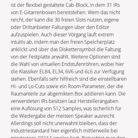
ist der flexibel gestaltete Cab-Block, in dem 31 IRs
von E-Gitarrenboxen bereitstehen. Wem das nicht
reicht, der kann die 30 freien Slots nutzen, eigene
oder Drittanbieter-Faltungen über den Editor
aufzuspielen. Auch dieser Vorgang läuft extrem
intuitiv ab, indem man den freien Speicherplatz
anklickt und über das Diskettensymbol die Faltung
von der Festplatte anwählt. Weitere Optionen sind
die Wahl von virtuellen Endstufenröhren, wobei hier
die Klassiker EL84, EL34, 6V6 und 6L6 zur Verfügung
stehen. Ebenfalls sehr hilfreich sind die einstellbaren
Hi- und Lo-Cuts sowie ein Room-Parameter, der die
Raumanteile zur abgemikten Box addieren kann. Die
verwendeten IRs besitzen laut Herstellerangaben
eine Auflösung von 512 Samples, was sicherlich für
die Wiedergabe der meisten Speaker ausreicht.
Allerdings soll nicht unerwähnt bleiben, dass der
Industriestandard hier eigentlich mittlerweile bei
mindestens 1024 Samples liegt. Betrachtet man den