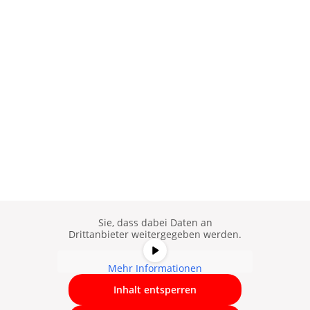
Sie sehen gerade einen
Platzhalterinhalt von
YouTube
. Um
auf den eigentlichen Inhalt
zuzugreifen, klicken Sie auf die
Schaltfläche unten. Bitte beachten
Sie, dass dabei Daten an
Drittanbieter weitergegeben werden.
Mehr Informationen
Inhalt entsperren