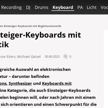
Recording
DJ
Drums
Keyboard
PA
Licht
Voc
ten Einsteiger-Keyboards mit Begleitautomatik
steiger-Keyboards mit
tik
sse Eilers
,
Michael Geisel
30.06.2023
0
greiche Auswahl an elektronischen
tur – darunter befinden
ons
,
Synthesizer
und
Keyboards mit
eine Kategorie, die auch Einsteiger-Keyboards
elen beginnen will, oder nach Jahren mit einem
 sich orientieren und einen Schwerpunkt für die