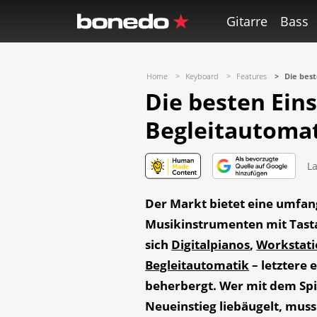
Gitarre
Bass
Home
Keyboard
Features
Die bes
Die besten Ein
Begleitautoma
La
Der Markt bietet eine umfan
Musikinstrumenten mit Tasta
sich
Digitalpianos
,
Workstati
Begleitautomatik
– letztere 
beherbergt. Wer mit dem Spi
Neueinstieg liebäugelt, muss