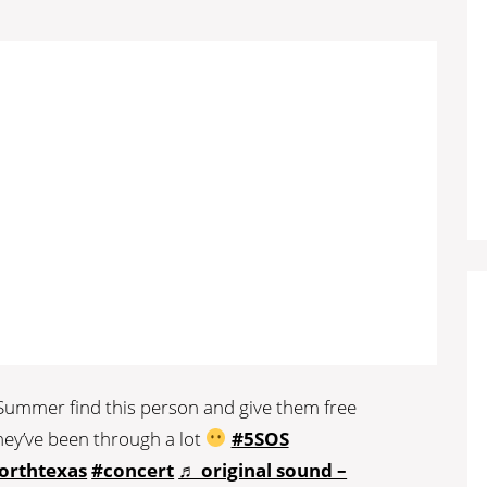
ummer find this person and give them free
hey’ve been through a lot
#5SOS
orthtexas
#concert
♬ original sound –