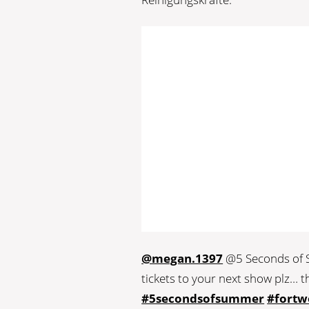
@megan.1397
@5 Seconds of S
tickets to your next show plz… t
#5secondsofsummer
#fortw