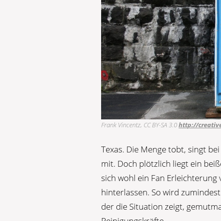
Frank Vincentz, CC BY-SA 3.0
http://creati
Texas. Die Menge tobt, singt be
mit. Doch plötzlich liegt ein be
sich wohl ein Fan Erleichterung
hinterlassen. So wird zumindest
der die Situation zeigt, gemutm
Reinigungskräfte.