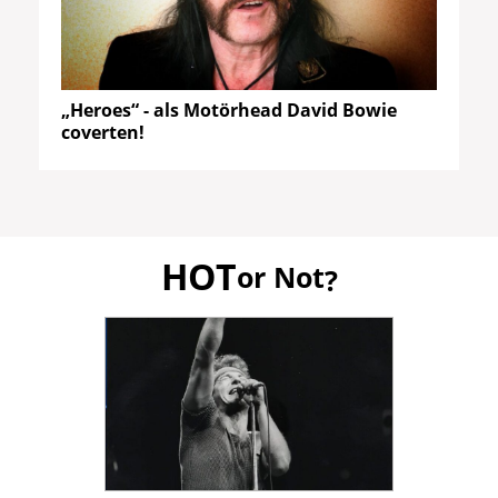
„Heroes“ - als Motörhead David Bowie
coverten!
HOT
or Not
?