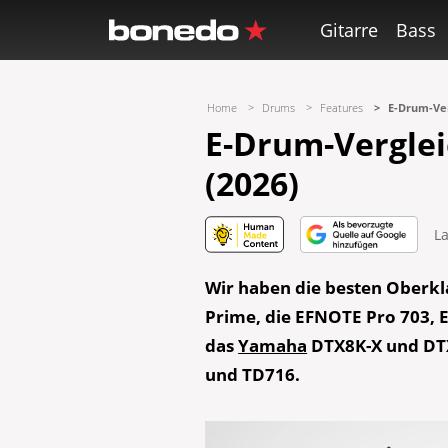
Gitarre
Bass
Home
Drums
Features
E-Drum-Ver
E-Drum-Verglei
(2026)
La
Wir haben die besten Oberkl
Prime, die EFNOTE Pro 703, 
das
Yamaha
DTX8K-X und DT
und TD716.