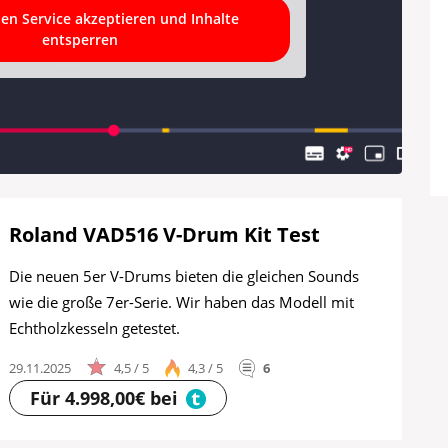
hen Service akzeptieren und Inhalte
entsperren
Roland VAD516 V-Drum Kit Test
Die neuen 5er V-Drums bieten die gleichen Sounds
wie die große 7er-Serie. Wir haben das Modell mit
Echtholzkesseln getestet.
29.11.2025
4,5 / 5
4,3 / 5
6
Für 4.998,00€ bei