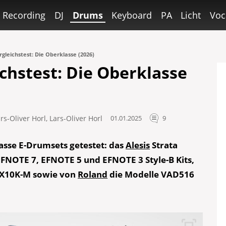
Recording
DJ
Drums
Keyboard
PA
Licht
Voc
gleichstest: Die Oberklasse (2026)
chstest: Die Oberklasse
rs-Oliver Horl
,
Lars-Oliver Horl
01.01.2025
9
asse E-Drumsets getestet: das
Alesis
Strata
EFNOTE 7, EFNOTE 5 und EFNOTE 3 Style-B Kits,
X10K-M sowie von
Roland
die Modelle VAD516