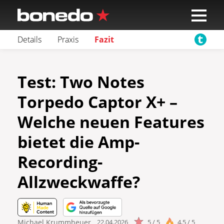
Details
Praxis
Fazit
Test: Two Notes
Torpedo Captor X+ –
Welche neuen Features
bietet die Amp-
Recording-
Allzweckwaffe?
Michael Krummheuer
22.04.2026
5 / 5
4,5 / 5