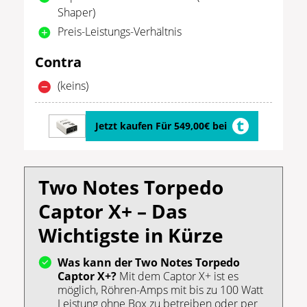
Shaper)
Preis-Leistungs-Verhältnis
Contra
(keins)
Jetzt kaufen Für 549,00€ bei
Two Notes Torpedo
Captor X+ – Das
Wichtigste in Kürze
Was kann der Two Notes Torpedo
Captor X+?
Mit dem Captor X+ ist es
möglich, Röhren-Amps mit bis zu 100 Watt
Leistung ohne Box zu betreiben oder per