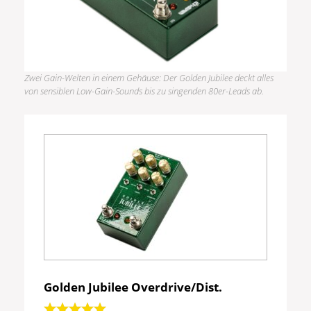
Zwei Gain-Welten in einem Gehäuse: Der Golden Jubilee deckt alles
von sensiblen Low-Gain-Sounds bis zu singenden 80er-Leads ab.
Golden Jubilee Overdrive/Dist.