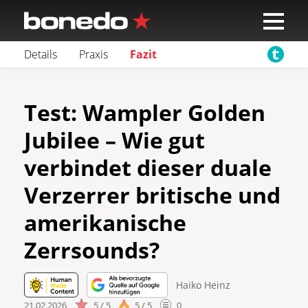
Details
Praxis
Fazit
Test: Wampler Golden
Jubilee – Wie gut
verbindet dieser duale
Verzerrer britische und
amerikanische
Zerrsounds?
Haiko Heinz
21.02.2026
5 / 5
5 / 5
0