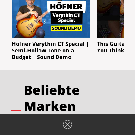
Höfner Verythin CT Special |
This Guitar C
Semi-Hollow Tone on a
You Think!
Budget | Sound Demo
Beliebte
Marken
Harley Benton
Fender