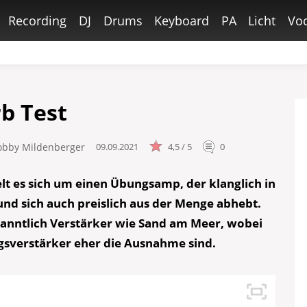
Recording
DJ
Drums
Keyboard
PA
Licht
Voc
rb Test
obby Mildenberger
09.09.2021
4,5 / 5
0
lt es sich um einen Übungsamp, der klanglich in
 und sich auch preislich aus der Menge abhebt.
anntlich Verstärker wie Sand am Meer, wobei
gsverstärker eher die Ausnahme sind.