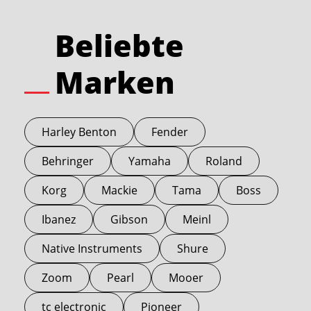
Beliebte
Marken
Harley Benton
Fender
Behringer
Yamaha
Roland
Korg
Mackie
Tama
Boss
Ibanez
Gibson
Meinl
Native Instruments
Shure
Zoom
Pearl
Mooer
tc electronic
Pioneer