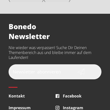
Electro Harmonix
Universal Audio
Stairville
Sennheiser
Millenium
Bonedo
Arturia
IK Multimedia
Newsletter
the t.bone
Thomann
Numark
Nie wieder was verpassen! Suche Dir Deinen
Walrus Audio
Epiphone
Themenbereich aus und bleibe immer auf dem
Laufenden!
beyerdynamic
AKG
DW
Vox
AKAI Professional
PRS
Newsletter
abonnieren
Audio-Technica
Presonus
Reloop
Rode
MXR
Kontakt
Facebook
Steinberg
Sonor
Blackstar
Impressum
Instagram