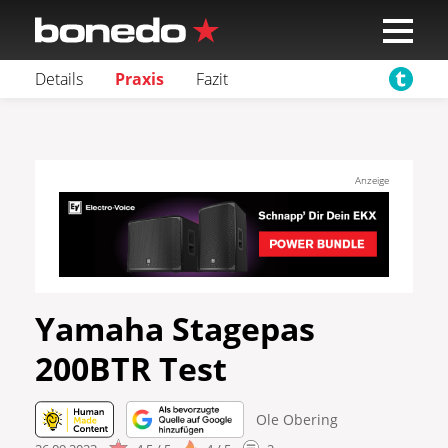
Details
Praxis
Fazit
Anzeige
Yamaha Stagepas
200BTR Test
Ole Obering