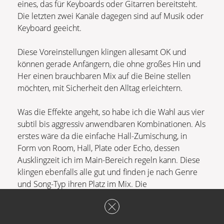
eines, das für Keyboards oder Gitarren bereitsteht.
Die letzten zwei Kanäle dagegen sind auf Musik oder
Keyboard geeicht.
Diese Voreinstellungen klingen allesamt OK und
können gerade Anfängern, die ohne großes Hin und
Her einen brauchbaren Mix auf die Beine stellen
möchten, mit Sicherheit den Alltag erleichtern.
Was die Effekte angeht, so habe ich die Wahl aus vier
subtil bis aggressiv anwendbaren Kombinationen. Als
erstes wäre da die einfache Hall-Zumischung, in
Form von Room, Hall, Plate oder Echo, dessen
Ausklingzeit ich im Main-Bereich regeln kann. Diese
klingen ebenfalls alle gut und finden je nach Genre
und Song-Typ ihren Platz im Mix. Die
darauffolgenden drei Settings kombinieren diesen
Hall dann mit Chorus oder Delay oder allen dreien
zusammen. Den Delay-Effekt gilt es allerdings