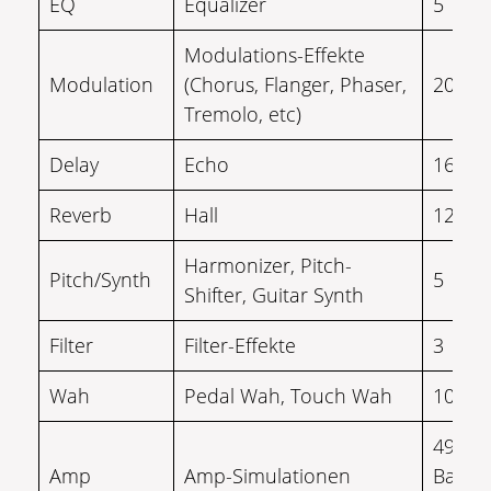
EQ
Equalizer
5
Modulations-Effekte
Modulation
(Chorus, Flanger, Phaser,
20
Tremolo, etc)
Delay
Echo
16
Reverb
Hall
12
Harmonizer, Pitch-
Pitch/Synth
5
Shifter, Guitar Synth
Filter
Filter-Effekte
3
Wah
Pedal Wah, Touch Wah
10
49 Git
Amp
Amp-Simulationen
Bass 