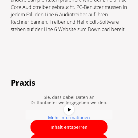
Core Audiotreiber gebraucht. PC-Benutzer müssen in
jedem Fall den Line 6 Audiotreiber auf ihren
Rechner bannen. Treiber und Helix Edit-Software
stehen auf der Line 6 Website zum Download bereit.
Sie sehen gerade einen
Platzhalterinhalt von
YouTube
. Um
Praxis
auf den eigentlichen Inhalt
zuzugreifen, klicken Sie auf die
Schaltfläche unten. Bitte beachten
Sie, dass dabei Daten an
Drittanbieter weitergegeben werden.
Mehr Informationen
Inhalt entsperren