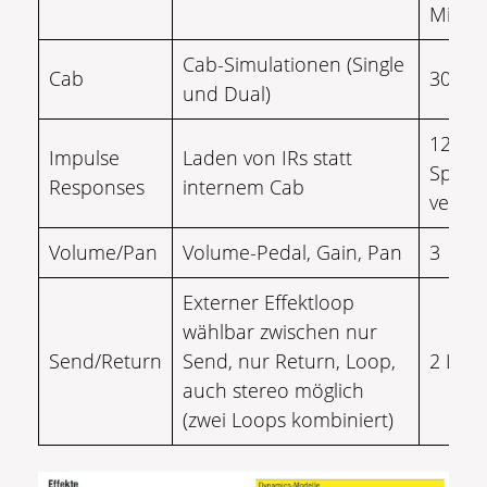
Mic P
Cab-Simulationen (Single
Cab
30
und Dual)
128
Impulse
Laden von IRs statt
Speich
Responses
internem Cab
verfüg
Volume/Pan
Volume-Pedal, Gain, Pan
3
Externer Effektloop
wählbar zwischen nur
Send/Return
Send, nur Return, Loop,
2 Loo
auch stereo möglich
(zwei Loops kombiniert)