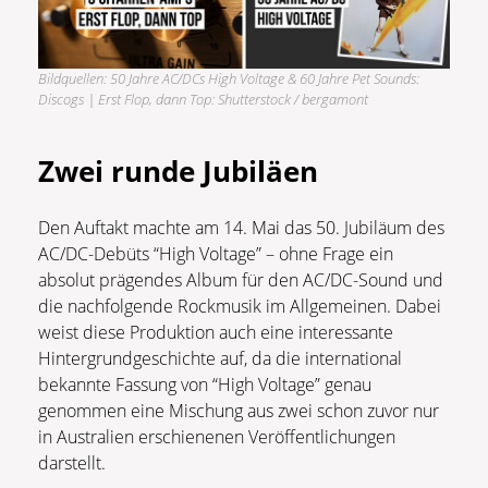
Bildquellen: 50 Jahre AC/DCs High Voltage & 60 Jahre Pet Sounds:
Discogs | Erst Flop, dann Top: Shutterstock / bergamont
Zwei runde Jubiläen
Den Auftakt machte am 14. Mai das 50. Jubiläum des
AC/DC-Debüts “High Voltage” – ohne Frage ein
absolut prägendes Album für den AC/DC-Sound und
die nachfolgende Rockmusik im Allgemeinen. Dabei
weist diese Produktion auch eine interessante
Hintergrundgeschichte auf, da die international
bekannte Fassung von “High Voltage” genau
genommen eine Mischung aus zwei schon zuvor nur
in Australien erschienenen Veröffentlichungen
darstellt.